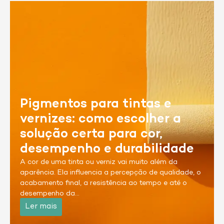
Pigmentos para tintas e
vernizes: como escolher a
solução certa para cor,
desempenho e durabilidade
A cor de uma tinta ou verniz vai muito além da
aparência. Ela influencia a percepção de qualidade, o
acabamento final, a resistência ao tempo e até o
desempenho da…
Ler mais