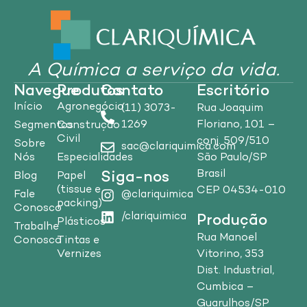
A Química a serviço da vida.
Navegue
Produtos
Contato
Escritório
Início
Agronegócio
(11) 3073-
Rua Joaquim
1269
Floriano, 101 –
Segmentos
Construção
Civil
conj. 509/510
Sobre
sac@clariquimica.com
Nós
Especialidades
São Paulo/SP
Brasil
Siga-nos
Blog
Papel
(tissue e
CEP 04534-010
Fale
@clariquimica
packing)
Conosco
/clariquimica
Produção
Plásticos
Trabalhe
Rua Manoel
Conosco
Tintas e
Vitorino, 353
Vernizes
Dist. Industrial,
Cumbica –
Guarulhos/SP