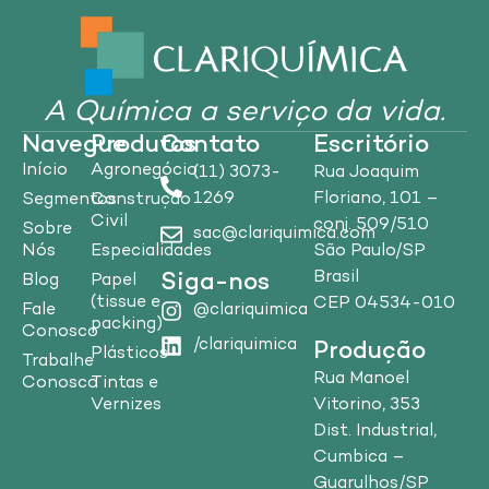
A Química a serviço da vida.
Navegue
Produtos
Contato
Escritório
Início
Agronegócio
(11) 3073-
Rua Joaquim
1269
Floriano, 101 –
Segmentos
Construção
Civil
conj. 509/510
Sobre
sac@clariquimica.com
Nós
Especialidades
São Paulo/SP
Brasil
Siga-nos
Blog
Papel
(tissue e
CEP 04534-010
Fale
@clariquimica
packing)
Conosco
/clariquimica
Produção
Plásticos
Trabalhe
Rua Manoel
Conosco
Tintas e
Vitorino, 353
Vernizes
Dist. Industrial,
Cumbica –
Guarulhos/SP