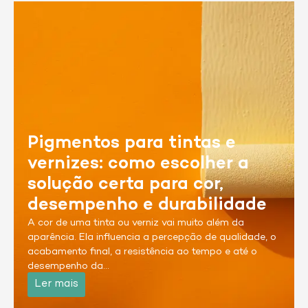
Pigmentos para tintas e
vernizes: como escolher a
solução certa para cor,
desempenho e durabilidade
A cor de uma tinta ou verniz vai muito além da
aparência. Ela influencia a percepção de qualidade, o
acabamento final, a resistência ao tempo e até o
desempenho da…
Ler mais