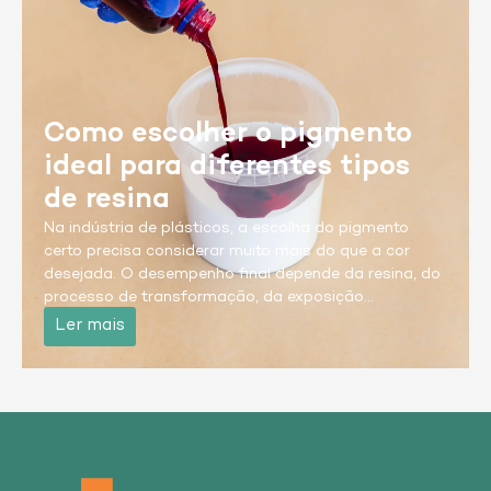
Como escolher o pigmento
ideal para diferentes tipos
de resina
Na indústria de plásticos, a escolha do pigmento
certo precisa considerar muito mais do que a cor
desejada. O desempenho final depende da resina, do
processo de transformação, da exposição…
Ler mais