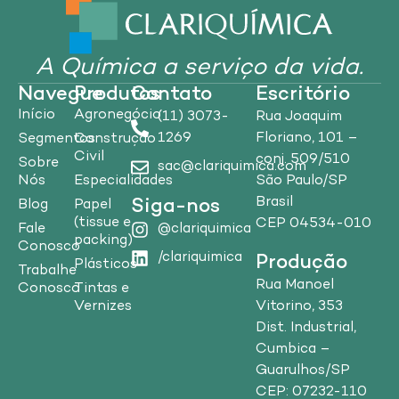
A Química a serviço da vida.
Navegue
Produtos
Contato
Escritório
Início
Agronegócio
(11) 3073-
Rua Joaquim
1269
Floriano, 101 –
Segmentos
Construção
Civil
conj. 509/510
Sobre
sac@clariquimica.com
Nós
Especialidades
São Paulo/SP
Brasil
Siga-nos
Blog
Papel
(tissue e
CEP 04534-010
Fale
@clariquimica
packing)
Conosco
/clariquimica
Produção
Plásticos
Trabalhe
Rua Manoel
Conosco
Tintas e
Vitorino, 353
Vernizes
Dist. Industrial,
Cumbica –
Guarulhos/SP
CEP: 07232-110