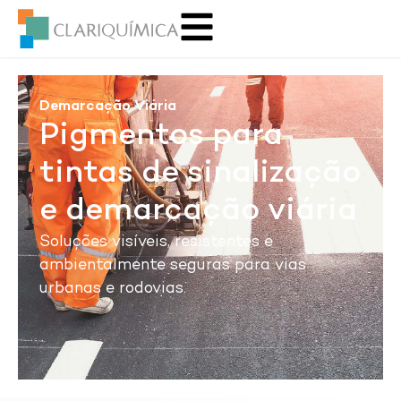
Demarcação Viária
Pigmentos para
tintas de sinalização
e demarcação viária
Soluções visíveis, resistentes e
ambientalmente seguras para vias
urbanas e rodovias.