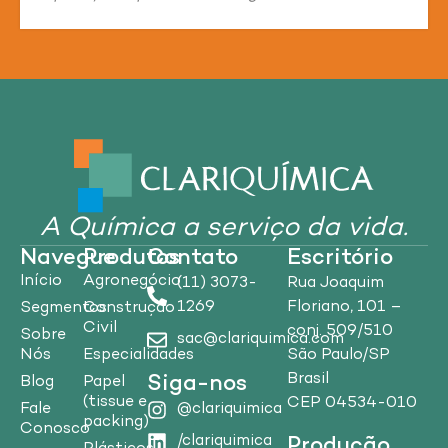
A Química a serviço da vida.
Navegue
Produtos
Contato
Escritório
Início
Agronegócio
(11) 3073-
Rua Joaquim
1269
Floriano, 101 –
Segmentos
Construção
Civil
conj. 509/510
Sobre
sac@clariquimica.com
Nós
Especialidades
São Paulo/SP
Brasil
Siga-nos
Blog
Papel
(tissue e
CEP 04534-010
Fale
@clariquimica
packing)
Conosco
/clariquimica
Produção