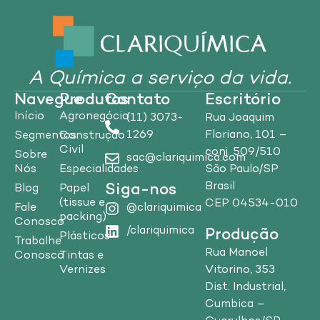
A Química a serviço da vida.
Navegue
Produtos
Contato
Escritório
Início
Agronegócio
(11) 3073-
Rua Joaquim
1269
Floriano, 101 –
Segmentos
Construção
Civil
conj. 509/510
Sobre
sac@clariquimica.com
Nós
Especialidades
São Paulo/SP
Brasil
Siga-nos
Blog
Papel
(tissue e
CEP 04534-010
Fale
@clariquimica
packing)
Conosco
/clariquimica
Produção
Plásticos
Trabalhe
Rua Manoel
Conosco
Tintas e
Vitorino, 353
Vernizes
Dist. Industrial,
Cumbica –