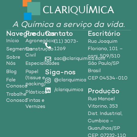
A Química a serviço da vida.
Navegue
Produtos
Contato
Escritório
Início
Agronegócio
(11) 3073-
Rua Joaquim
1269
Floriano, 101 –
Segmentos
Construção
Civil
conj. 509/510
Sobre
sac@clariquimica.com
Nós
Especialidades
São Paulo/SP
Brasil
Siga-nos
Blog
Papel
(tissue e
CEP 04534-010
Fale
@clariquimica
packing)
Conosco
/clariquimica
Produção
Plásticos
Trabalhe
Rua Manoel
Conosco
Tintas e
Vitorino, 353
Vernizes
Dist. Industrial,
Cumbica –
Guarulhos/SP
CEP: 07232-110