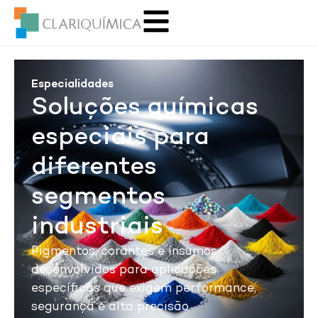
Especialidades
Soluções químicas
especiais para
diferentes
segmentos
industriais
Pigmentos, corantes e insumos
desenvolvidos para aplicações
específicas que exigem performance,
segurança e alta precisão.