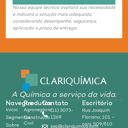
Nossa equipe técnica avaliará sua necessidade
e indicará a solução mais adequada,
considerando desempenho, segurança,
aplicação e prazo de entrega.
A Química a serviço da vida.
Navegue
Produtos
Contato
Escritório
Início
Agronegócio
(11) 3073-
Rua Joaquim
1269
Floriano, 101 –
Segmentos
Construção
Civil
conj. 509/510
Sobre
sac@clariquimica.com