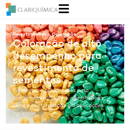
Revestimentos - Coloração
Coloração de alto
desempenho para
revestimento de
sementes
Pigmentos e preparações para
acabamento uniforme, identificação
clara e conformidade em aplicações
agrícolas.