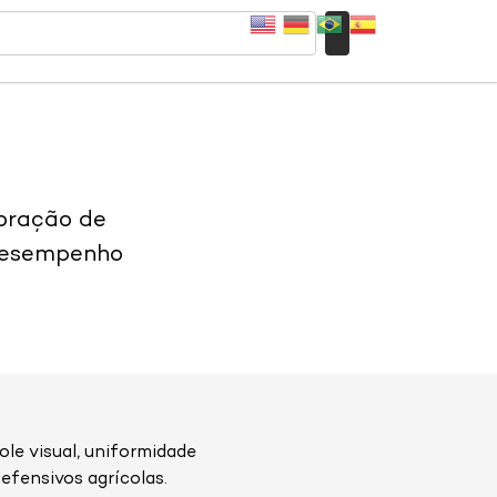
loração de
 desempenho
le visual, uniformidade
efensivos agrícolas.