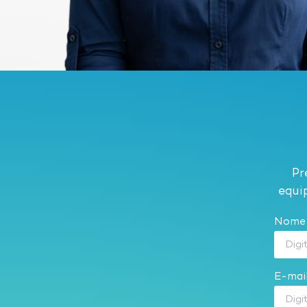
Pr
equi
Nom
E-mai