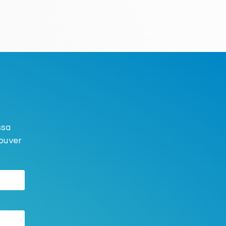
ssa
ouver