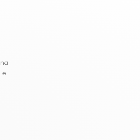
 na
 e