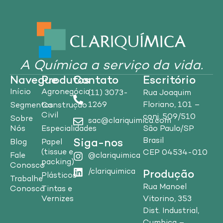
A Química a serviço da vida.
Navegue
Produtos
Contato
Escritório
Início
Agronegócio
(11) 3073-
Rua Joaquim
1269
Floriano, 101 –
Segmentos
Construção
Civil
conj. 509/510
Sobre
sac@clariquimica.com
Nós
Especialidades
São Paulo/SP
Brasil
Siga-nos
Blog
Papel
(tissue e
CEP 04534-010
Fale
@clariquimica
packing)
Conosco
/clariquimica
Produção
Plásticos
Trabalhe
Rua Manoel
Conosco
Tintas e
Vitorino, 353
Vernizes
Dist. Industrial,