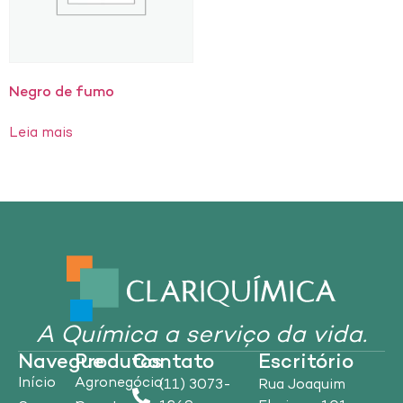
Negro de fumo
Leia mais
A Química a serviço da vida.
Navegue
Produtos
Contato
Escritório
Início
Agronegócio
(11) 3073-
Rua Joaquim