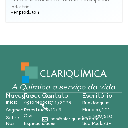
tintas e revestimentos com alto desempenho
industrial.
Ver produto
A Química a serviço da vida.
Navegue
Produtos
Contato
Escritório
Início
Agronegócio
(11) 3073-
Rua Joaquim
1269
Floriano, 101 –
Segmentos
Construção
Civil
conj. 509/510
Sobre
sac@clariquimica.com
Nós
Especialidades
São Paulo/SP