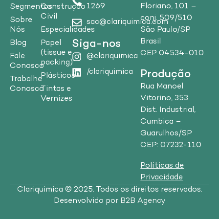
1269
Floriano, 101 –
Segmentos
Construção
Civil
conj. 509/510
Sobre
sac@clariquimica.com
Nós
Especialidades
São Paulo/SP
Brasil
Siga-nos
Blog
Papel
(tissue e
CEP 04534-010
Fale
@clariquimica
packing)
Conosco
/clariquimica
Produção
Plásticos
Trabalhe
Rua Manoel
Conosco
Tintas e
Vitorino, 353
Vernizes
Dist. Industrial,
Cumbica –
Guarulhos/SP
CEP: 07232-110
Políticas de
Privacidade
Clariquimica © 2025. Todos os direitos reservados.
Desenvolvido por
B2B Agency