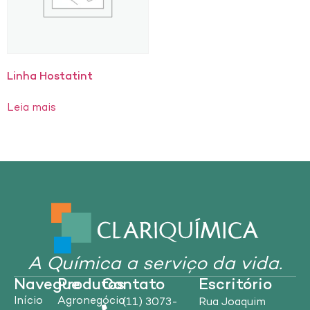
Linha Hostatint
Leia mais
A Química a serviço da vida.
Navegue
Produtos
Contato
Escritório
Início
Agronegócio
(11) 3073-
Rua Joaquim