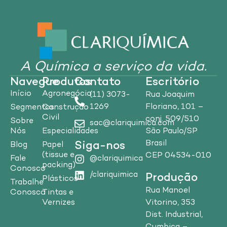
A Química a serviço da vida.
Navegue
Produtos
Contato
Escritório
Início
Agronegócio
(11) 3073-
Rua Joaquim
1269
Floriano, 101 –
Segmentos
Construção
Civil
conj. 509/510
Sobre
sac@clariquimica.com
Nós
Especialidades
São Paulo/SP
Brasil
Siga-nos
Blog
Papel
(tissue e
CEP 04534-010
Fale
@clariquimica
packing)
Conosco
/clariquimica
Produção
Plásticos
Trabalhe
Rua Manoel
Conosco
Tintas e
Vitorino, 353
Vernizes
Dist. Industrial,