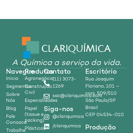
A Química a serviço da vida.
Navegue
Produtos
Contato
Escritório
Início
Agronegócio
(11) 3073-
Rua Joaquim
1269
Floriano, 101 –
Segmentos
Construção
Civil
conj. 509/510
Sobre
sac@clariquimica.com
Nós
Especialidades
São Paulo/SP
Brasil
Siga-nos
Blog
Papel
(tissue e
CEP 04534-010
Fale
@clariquimica
packing)
Conosco
/clariquimica
Produção
Plásticos
Trabalhe